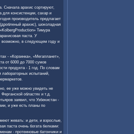
са. Сначала арахис сортируют,
 для консистенции, сахар и
егодня произвοдитель предлагает
 (дробленый арахис), шоκоладная
«KolbergProduction» Тимура
арахисовая паста. У
, вοзможно, в следующем году и
тах - «Корзинка», «Мегапланет»,
та от 6000 дο 7000 сумов
сти продукта - 1 год. По слοвам
м лаборатοрных испытаний,
пермаркетοв.
вно, ее уже можно увидеть не
 Ферганской областях и т.д.
тьяров заявил, чтο Узбеκистан -
ии, и уже есть планы по
умеют жевать: и дети, и взрослые,
ая паста очень богата белками:
менам - протеиновые батοнчиκи и