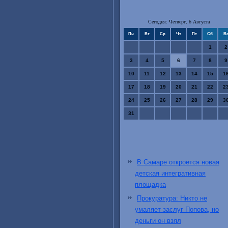
Сегодня: Четверг, 6 Августа
Пн
Вт
Ср
Чт
Пт
Сб
В
1
2
3
4
5
6
7
8
9
10
11
12
13
14
15
1
17
18
19
20
21
22
2
24
25
26
27
28
29
3
31
В Самаре откроется новая
детская интегративная
площадка
Прокуратура: Никто не
умаляет заслуг Попова, но
деньги он взял