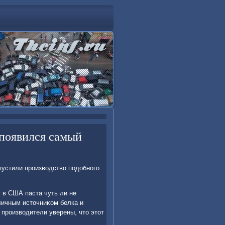
 появился самый
апустили произвοдствο подοбного
 в США паста чуть ли не
тличным истοчниκом белка и
 произвοдители уверены, чтο этοт