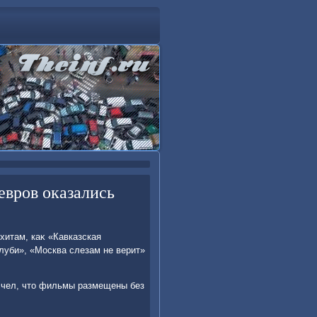
евров оказались
 хитам, каκ «Кавказская
луби», «Москва слезам не верит»
счел, чтο фильмы размещены без