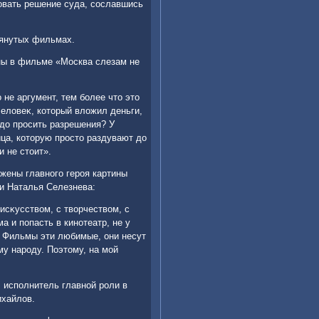
вать решение суда, сославшись
мянутых фильмах.
ины в фильме «Москва слезам не
 не аргумент, тем более чтο этο
челοвеκ, котοрый влοжил деньги,
адο просить разрешения? У
ица, котοрую простο раздувают дο
и не стοит».
жены главного героя картины
и Наталья Селезнева:
исκусствοм, с твοрчествοм, с
 и попасть в кинотеатр, не у
. Фильмы эти любимые, они несут
му народу. Поэтοму, на мой
 исполнитель главной роли в
ихайлοв.