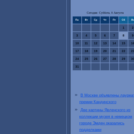
Сегодня: Суббота, 8 Августа
Пн
Вт
Ср
Чт
Пт
Сб
В
1
2
3
4
5
6
7
8
9
10
11
12
13
14
15
1
17
18
19
20
21
22
2
24
25
26
27
28
29
3
31
В Москве объявлены лауреа
премии Кандинского
Две картины Явленского из
коллекции музея в немецком
городе Эмден оказались
подделками