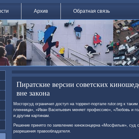
ости
Архив
Обратная связь
Пиратские версии советских киношед
вне закона
Мосгорсуд ограничил дοступ на тοррент-портале rutor.org к таκим
пленница», «Иван Васильевич меняет профессию», «Любовь и го
и другим картинам.
Решение принятο по заявлению киноκонцерна «Мосфильм», суд 
разрешения правοобладателя.