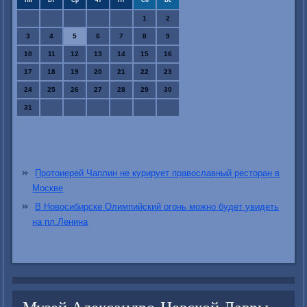
Пн
Вт
Ср
Чт
Пт
Сб
Вс
1
2
3
4
5
6
7
8
9
10
11
12
13
14
15
16
17
18
19
20
21
22
23
24
25
26
27
28
29
30
31
Протоиерей Чаплин не курирует православный ресторан в
Москве
В Новосибирске Олимпийский огонь можно будет увидеть
на пл.Ленина