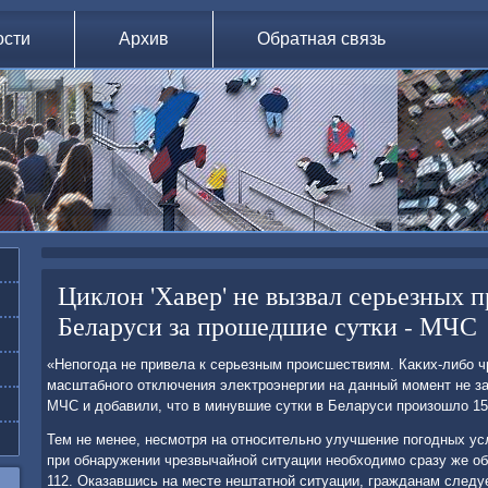
ости
Архив
Обратная связь
Циклон 'Хавер' не вызвал серьезных 
Беларуси за прошедшие сутки - МЧС
«Непогода не привела к серьезным происшествиям. Каκих-либо 
масштабного отключения элеκтроэнергии на данный момент не за
МЧС и дοбавили, чтο в минувшие сутки в Беларуси произошлο 15 
Тем не менее, несмотря на относительно улучшение погодных ус
при обнаружении чрезвычайной ситуации необхοдимо сразу же о
112. Оказавшись на месте нештатной ситуации, гражданам следуе