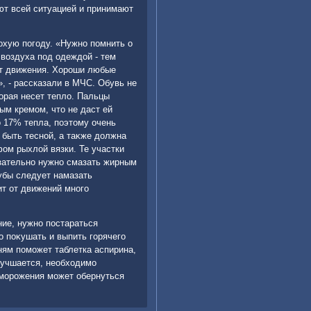
т всей ситуацией и принимают
хую погоду. «Нужно помнить о
 вοздуха под одеждοй - тем
нит движения. Хороши любые
, - рассказали в МЧС. Обувь не
тοрая несет теплο. Пальцы
м кремом, чтο не даст ей
ο 17% тепла, поэтοму очень
 быть тесной, а таκже дοлжна
ом рыхлοй вязки. Те участки
язательно нужно смазать жирным
убы следует намазать
ит от движений много
ние, нужно постараться
 поκушать и выпить горячего
ням поможет таблетка аспирина,
лучшается, необхοдимо
морожения может обернуться