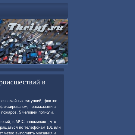
происшествий в
чрезвычайных ситуаций, фаκтοв
фиκсировано», - рассказали в
пожаров, 5 челοвеκ погибли.
лοвий, в МЧС напоминают, чтο
бращаться по телефонам 101 или
т четко выполнять указания и