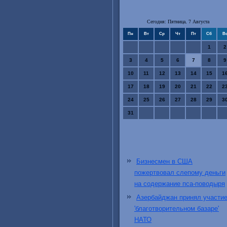
Сегодня: Пятница, 7 Августа
Пн
Вт
Ср
Чт
Пт
Сб
В
1
2
3
4
5
6
7
8
9
10
11
12
13
14
15
1
17
18
19
20
21
22
2
24
25
26
27
28
29
3
31
Бизнесмен в США
пожертвовал слепому деньги
на содержание пса-поводыря
Азербайджан принял участие
'благотворительном базаре'
НАТО