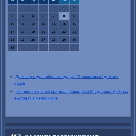
Пн
Вт
Ср
Чт
Пт
Сб
Вс
1
2
3
4
5
6
7
8
9
10
11
12
13
14
15
16
17
18
19
20
21
22
23
24
25
26
27
28
29
30
31
До конца года в области сдадут 12 'экономных' детских
садов
Недавно открытый оригинал 'Кающейся Магдалины' Рубенса
выставят в Челябинске