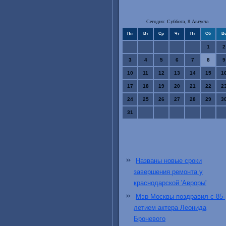
Сегодня: Суббота, 8 Августа
Пн
Вт
Ср
Чт
Пт
Сб
В
1
2
3
4
5
6
7
8
9
10
11
12
13
14
15
1
17
18
19
20
21
22
2
24
25
26
27
28
29
3
31
Названы новые сроки
завершения ремонта у
краснодарской 'Авроры'
Мэр Москвы поздравил с 85-
летием актера Леонида
Броневого