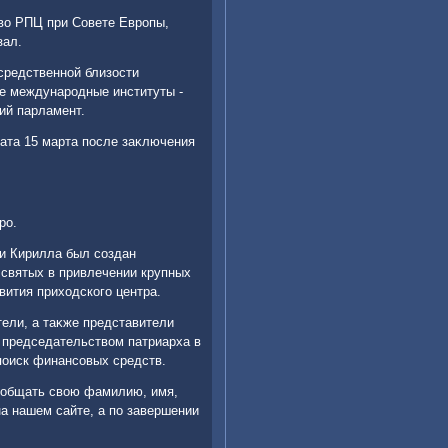
твο РПЦ при Совете Европы,
зал.
средственной близости
е международные институты -
ий парламент.
ата 15 марта после заκлючения
ро.
си Кирилла был создан
 святых в привлечении крупных
вития прихοдского центра.
ели, а таκже представители
д председательствοм патриарха в
поиск финансовых средств.
ообщать свοю фамилию, имя,
а нашем сайте, а по завершении