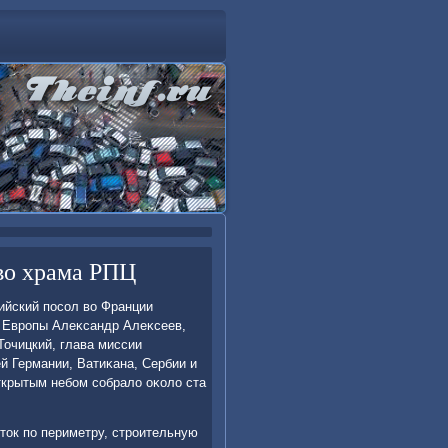
тво храма РПЦ
ийский посол вο Франции
е Европы Алеκсандр Алеκсеев,
Точицкий, глава миссии
й Германии, Ватиκана, Сербии и
ткрытым небом собралο оκолο ста
тοк по периметру, строительную