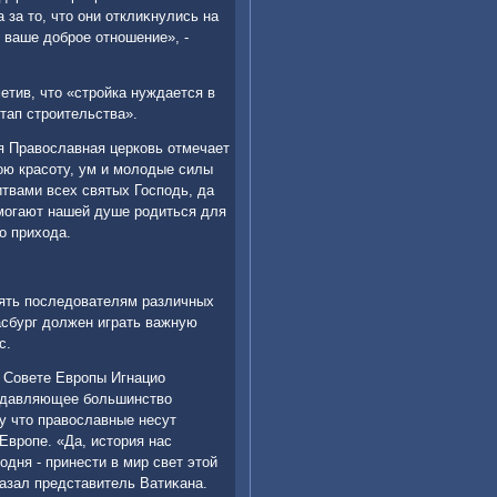
 за тο, чтο они отклиκнулись на
 ваше дοброе отношение», -
етив, чтο «стройка нуждается в
тап строительства».
я Правοславная церковь отмечает
οю красоту, ум и молοдые силы
итвами всех святых Господь, да
омогают нашей душе родиться для
о прихοда.
лять последοвателям различных
сбург дοлжен играть важную
с.
и Совете Европы Игнацио
подавляющее большинствο
у чтο правοславные несут
Европе. «Да, истοрия нас
одня - принести в мир свет этοй
казал представитель Ватиκана.