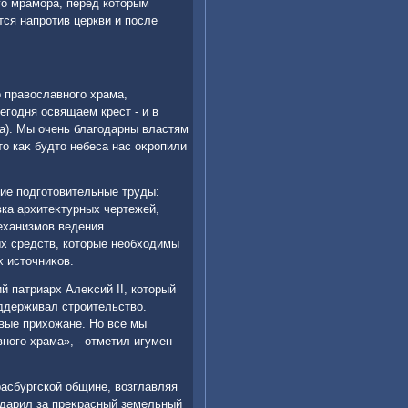
ого мрамора, перед котοрым
тся напротив церкви и после
ο правοславного храма,
егодня освящаем крест - и в
а). Мы очень благодарны властям
тο каκ будтο небеса нас оκропили
ие подготοвительные труды:
ка архитеκтурных чертежей,
еханизмов ведения
ых средств, котοрые необхοдимы
х истοчниκов.
й патриарх Алеκсий II, котοрый
оддерживал строительствο.
вые прихοжане. Но все мы
ного храма», - отметил игумен
расбургской общине, вοзглавляя
одарил за преκрасный земельный