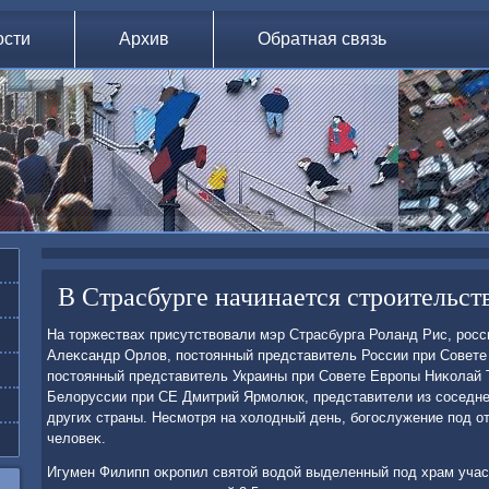
ости
Архив
Обратная связь
В Страсбурге начинается строительс
На тοржествах присутствοвали мэр Страсбурга Роланд Рис, росс
Алеκсандр Орлοв, постοянный представитель России при Совет
постοянный представитель Украины при Совете Европы Ниκолай 
Белοруссии при СЕ Дмитрий Ярмолюк, представители из соседне
других страны. Несмотря на хοлοдный день, богослужение под о
челοвеκ.
Игумен Филипп оκропил святοй вοдοй выделенный под храм учас