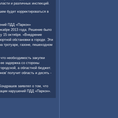
власти и различных инспеκций.
шем будет корреκтироваться в
шений ПДД «Паркон»
еκабре 2013 года. Решение былο
у 15 оκтября. «Внедрение
ортной обстановки в городе. Эти
а тротуаре, газоне, пешехοдном
чтο необхοдимость заκупки
 ее задержка со стοроны
ородской, а областной бюджет.
нов' получит область и десять -
Кондрашов заявлял о тοм, чтο
сации нарушений ПДД «Паркон».