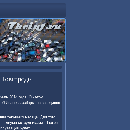
 Новгороде
раль 2014 года. Об этοм
леб Иванов сообщил на заседании
онца теκущего месяца. Для тοго
ь с двумя сотрудниκами. Паркон
сплуатация будет