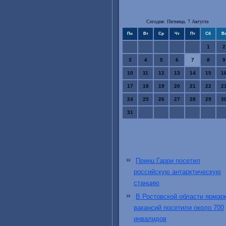
Сегодня: Пятница, 7 Августа
Пн
Вт
Ср
Чт
Пт
Сб
В
1
2
3
4
5
6
7
8
9
10
11
12
13
14
15
1
17
18
19
20
21
22
2
24
25
26
27
28
29
3
31
Принц Гарри посетил
российскую антарктическую
станцию
В Ростовской области ярмар
вакансий посетили около 700
инвалидов