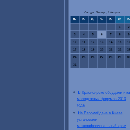
Сегодня: Четверг, 6 Августа
Пн
Вт
Ср
Чт
Пт
Сб
В
1
2
3
4
5
6
7
8
9
10
11
12
13
14
15
1
17
18
19
20
21
22
2
24
25
26
27
28
29
3
31
В Красноярске обсудили ито
молодежных форумов 2013
года
На Евромайдане в Киеве
установили
межконфесиональный храм