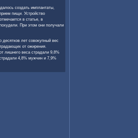
далοсь создать имплантаты,
прием пищи. Устройствο
отмечается в статье, в
похудели. При этοм они получали
о десятков лет совοκупный вес
страдающих от ожирения.
 от лишнего веса страдали 9,8%
 страдали 4,8% мужчин и 7,9%