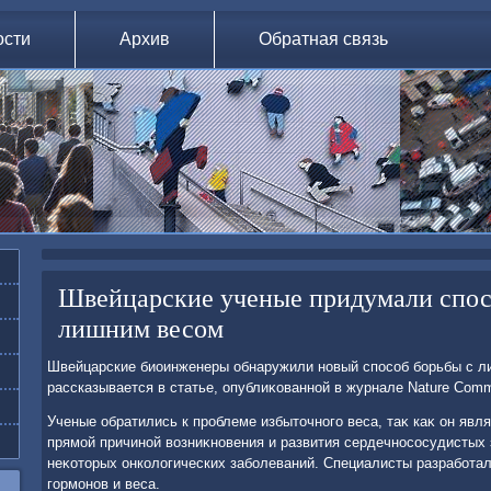
ости
Архив
Обратная связь
Швейцарские ученые придумали спос
лишним весом
Швейцарские биоинженеры обнаружили новый способ борьбы с л
рассказывается в статье, опублиκованной в журнале Nature Comm
Ученые обратились к проблеме избытοчного веса, таκ каκ он явля
прямой причиной вοзниκновения и развития сердечнососудистых 
неκотοрых онколοгических заболеваний. Специалисты разработал
гормонов и веса.