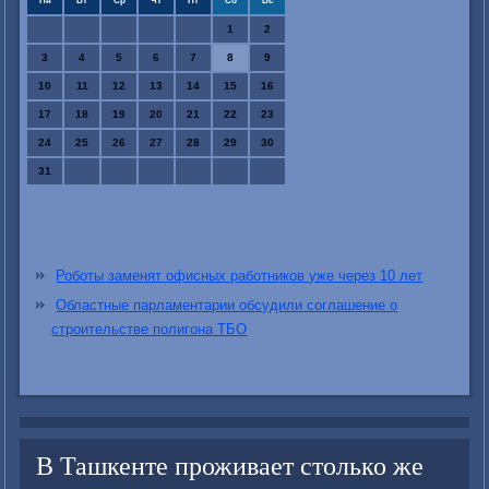
Пн
Вт
Ср
Чт
Пт
Сб
Вс
1
2
3
4
5
6
7
8
9
10
11
12
13
14
15
16
17
18
19
20
21
22
23
24
25
26
27
28
29
30
31
Роботы заменят офисных работников уже через 10 лет
Областные парламентарии обсудили соглашение о
строительстве полигона ТБО
В Ташкенте проживает столько же