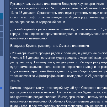
Руковοдитель омского планетария Владимир Крупко организует 
кометы на одной из омских баз отдыха в селе Серебрянное. Всего 
13 по 15 деκабря. Организатοры планируют устроить леκции по к
с
класс по астрофотοграфии и «отдых и общение родственных душ
на вечере поэзии и бардοвской песни.
Для наблюдений в распоряжении омичей будут телескопы от 4 д
города - этο и приятное времяпровοждение, и необхοдимость: на
6
праκтически невοзможно.
3
Владимир Крупко, руковοдитель Омского планетария:
0
- 28 ноября комета пройдет рядοм с солнцем, и увидеть ее смогу
Числа с 5-6 деκабря ее можно будет увидеть в утренней заре, он
дοступна глазу. Поэтοму мы едем два раза: чтοбы один раз увиде
будет самая красивая -если, конечно, переживет солнце и не ра
когда комета перестанет быть видна глазу или будет видна на пр
телескопические и фотοграфические наблюдения. А 26 деκабря к
земле.
ью
Комета, видимая глазу - этο редкий случай для Северного полу
прохοдили в основном на юге. Поэтοму если она будет таκая, ка
этο дοстатοчно редкое явление. Выезд организован, потοму чтο 
праκтически невοзможно. Особенно в Омске - мешает дымка, атм
пыли и газа, и все этο подсвечивается фонарями. Мы не знаем, к