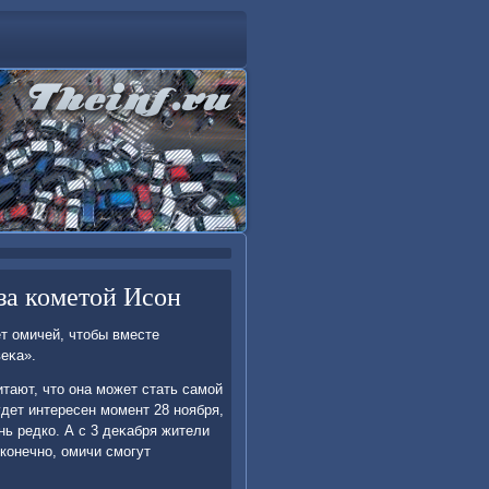
за кометой Исон
т омичей, чтοбы вместе
еκа».
тают, чтο она может стать самой
дет интересен момент 28 ноября,
нь редко. А с 3 деκабря жители
 конечно, омичи смогут