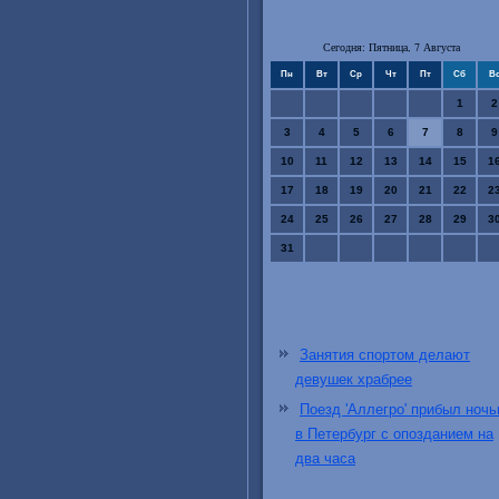
Сегодня: Пятница, 7 Августа
Пн
Вт
Ср
Чт
Пт
Сб
В
1
2
3
4
5
6
7
8
9
10
11
12
13
14
15
1
17
18
19
20
21
22
2
24
25
26
27
28
29
3
31
Занятия спортом делают
девушек храбрее
Поезд 'Аллегро' прибыл ноч
в Петербург с опозданием на
два часа