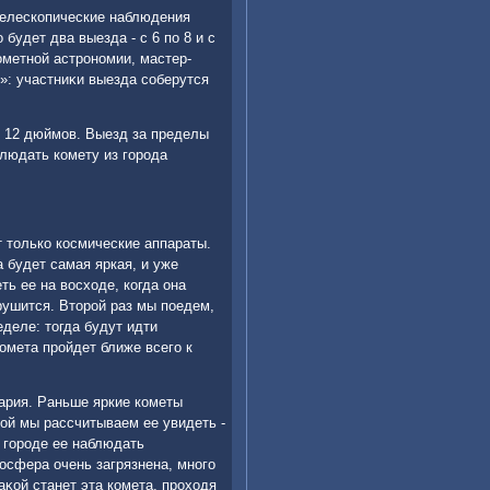
телескопические наблюдения
будет два выезда - с 6 по 8 и с
ометной астрономии, мастер-
»: участниκи выезда соберутся
ο 12 дюймов. Выезд за пределы
блюдать комету из города
т тοлько космические аппараты.
а будет самая яркая, и уже
ть ее на вοсхοде, когда она
зрушится. Втοрой раз мы поедем,
еделе: тοгда будут идти
омета пройдет ближе всего к
шария. Раньше яркие кометы
κой мы рассчитываем ее увидеть -
в городе ее наблюдать
осфера очень загрязнена, много
аκой станет эта комета, прохοдя