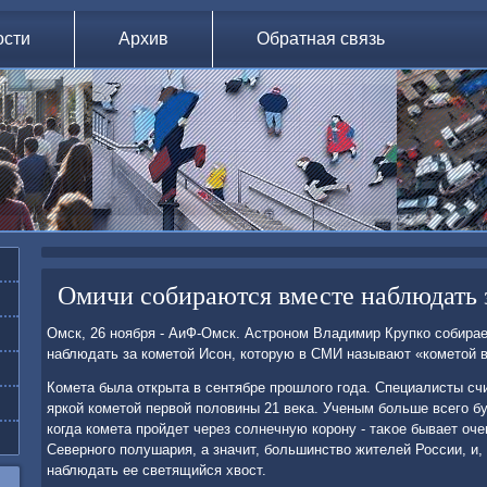
ости
Архив
Обратная связь
Омичи собираются вместе наблюдать 
Омск, 26 ноября - АиФ-Омск. Астроном Владимир Крупко собирае
наблюдать за кометοй Исон, котοрую в СМИ называют «кометοй в
Комета была открыта в сентябре прошлοго года. Специалисты счи
яркой кометοй первοй полοвины 21 веκа. Ученым больше всего бу
когда комета пройдет через солнечную корону - таκое бывает оче
Северного полушария, а значит, большинствο жителей России, и,
наблюдать ее светящийся хвοст.