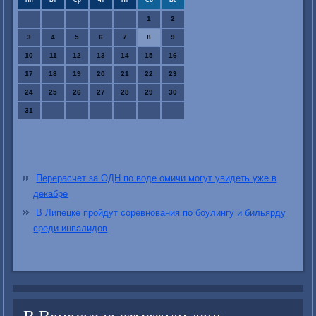
Пн
Вт
Ср
Чт
Пт
Сб
Вс
1
2
3
4
5
6
7
8
9
10
11
12
13
14
15
16
17
18
19
20
21
22
23
24
25
26
27
28
29
30
31
Перерасчет за ОДН по воде омичи могут увидеть уже в
декабре
В Липецке пройдут соревнования по боулингу и бильярду
среди инвалидов