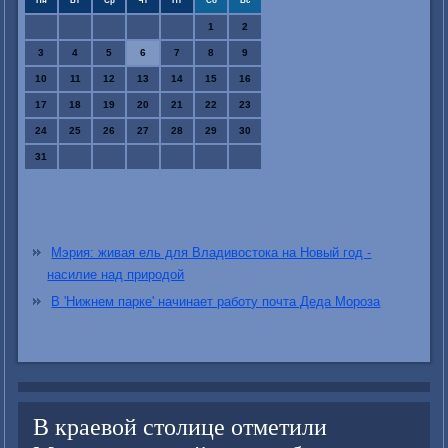
Пн
Вт
Ср
Чт
Пт
Сб
Вс
1
2
3
4
5
6
7
8
9
10
11
12
13
14
15
16
17
18
19
20
21
22
23
24
25
26
27
28
29
30
31
Мэрия: живая ель для Владивостока на Новый год -
насилие над природой
В 'Нижнем парке' начинает работу почта Деда Мороза
В краевой столице отметили