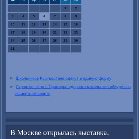
Пн
Вт
Ср
Чт
Пт
Сб
Вс
1
2
3
4
5
6
7
8
9
10
11
12
13
14
15
16
17
18
19
20
21
22
23
24
25
26
27
28
29
30
31
Школьников Кыргызстана оденут в единую форму
Строительство в Приморье ядерного могильника обсудят на
экспертном совете
В Москве открылась выставка,