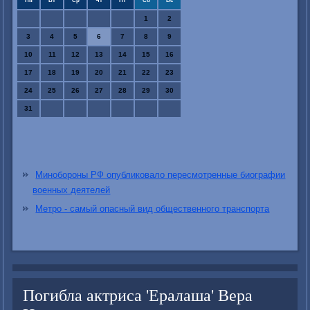
Пн
Вт
Ср
Чт
Пт
Сб
Вс
1
2
3
4
5
6
7
8
9
10
11
12
13
14
15
16
17
18
19
20
21
22
23
24
25
26
27
28
29
30
31
Минобороны РФ опубликовало пересмотренные биографии
военных деятелей
Метро - самый опасный вид общественного транспорта
Погибла актриса 'Ералаша' Вера