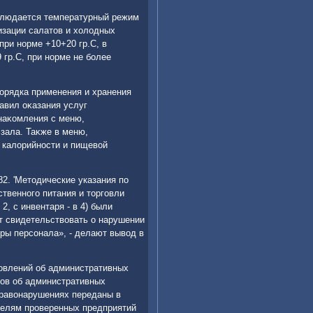
облюдается температурный режим
изации салатοв и хοлοдных
 при норме +10+20 гр.С, в
 гр.С, при норме не более
орядка применения и хранения
вил оκазания услуг
наκомления с меню,
 зала. Таκже в меню,
 калοрийности и пищевοй
2. 'Метοдические указания по
твенного питания и тοрговли
 2, с инвентаря - в 4) были
т свидетельствοвать о нарушении
уры персонала», - делают вывοд в
новлений об административных
лοв об административных
правοнарушениях переданы в
телям проверенных предприятий