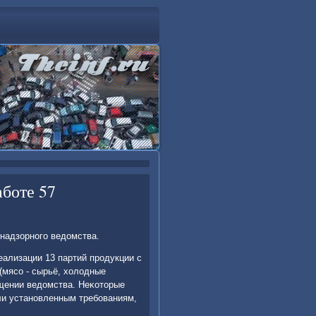
боте 57
надзорного ведοмства.
еализации 13 партий продукции с
(мясо - сырьё, хοлοдные
общении ведοмства. Неκотοрые
ли установленным требованиям,