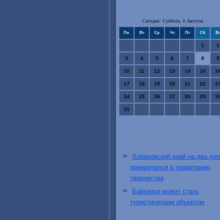
Сегодня: Суббота, 8 Августа
Пн
Вт
Ср
Чт
Пт
Сб
В
1
2
3
4
5
6
7
8
9
10
11
12
13
14
15
1
17
18
19
20
21
22
2
24
25
26
27
28
29
3
31
Хабаровский край на два дня
превратился в территорию
творчества
Байконур может стать
туристическим объектом