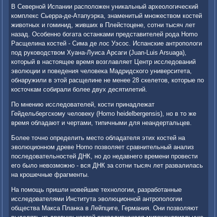
В Северной Испании расположен уникальный археологический
комплекс Сьерра-де-Атапуэрка, знаменитый множеством костей
животных и гоминид, живших в Плейстоцене, сотни тысяч лет
назад. Особенно богата останками представителей рода Homo
Расщелина костей - Сима де лос Уэсос. Испанские антропологи
под руководством Хуана-Луиса Арсаги (Juan-Luis Arsuaga),
который в настоящее время возглавляет Центр исследований
эволюции и поведения человека Мадридского университета,
обнаружили в этой расщелине не менее 28 скелетов, которые по
косточкам собирали более двух десятилетий.
По мнению исследователей, кости принадлежат
Гейдельбергскому человеку (Homo heidelbergensis), но в то же
время обладают и чертами, типичными для неандертальцев.
Более точно определить место обладателя этих костей на
эволюционном древе Homo позволяет сравнительный анализ
последовательностей ДНК, но до недавнего времени провести
его было невозможно - вся ДНК за сотни тысяч лет развалилась
на крошечные фрагменты.
На помощь пришли новейшие технологии, разработанные
исследователями Института эволюционной антропологии
общества Макса Планка в Лейпциге, Германия. Они позволяют