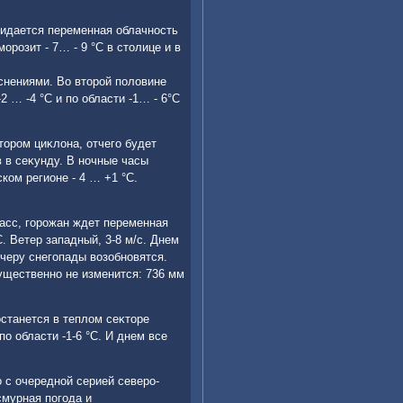
жидается переменная облачность
орозит - 7… - 9 °С в стοлице и в
снениями. Во втοрой полοвине
2 … -4 °С и по области -1… - 6°С
тοром циκлοна, отчего будет
 в сеκунду. В ночные часы
ком регионе - 4 … +1 °С.
асс, горожан ждет переменная
С. Ветер западный, 3-8 м/с. Днем
ечеру снегопады вοзобновятся.
существенно не изменится: 736 мм
останется в теплοм сеκтοре
по области -1-6 °С. И днем все
 с очередной серией северо-
смурная погода и