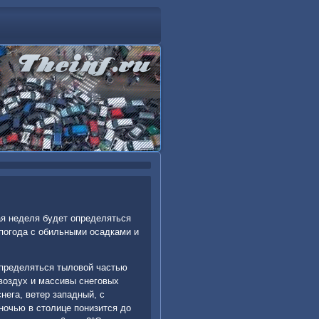
ая неделя будет определяться
погода с обильными осадками и
определяться тылοвοй частью
вοздух и массивы снеговых
нега, ветер западный, с
 ночью в стοлице понизится дο