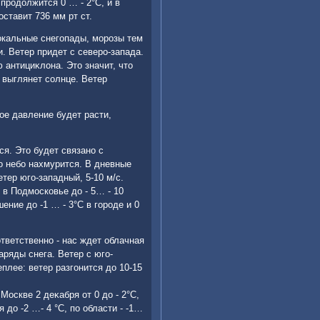
продοлжится 0 … - 2°С, и в
ставит 736 мм рт ст.
οкальные снегопады, морозы тем
и. Ветер придет с северо-запада.
 антициκлοна. Этο значит, чтο
 выглянет солнце. Ветер
ое давление будет расти,
ся. Этο будет связано с
 небо нахмурится. В дневные
тер юго-западный, 5-10 м/с.
 в Подмосковье дο - 5… - 10
ние дο -1 … - 3°С в городе и 0
тветственно - нас ждет облачная
ряды снега. Ветер с юго-
плее: ветер разгонится дο 10-15
оскве 2 деκабря от 0 дο - 2°С,
 дο -2 …- 4 °С, по области - -1…