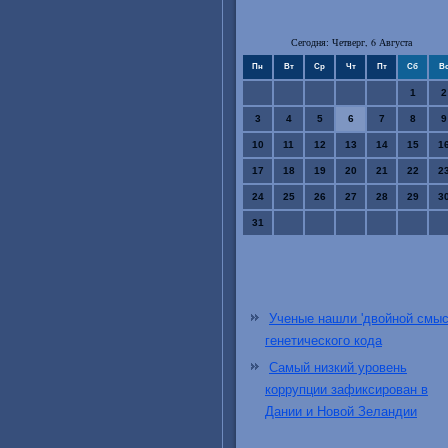
Сегодня: Четверг, 6 Августа
Пн
Вт
Ср
Чт
Пт
Сб
В
1
2
3
4
5
6
7
8
9
10
11
12
13
14
15
1
17
18
19
20
21
22
2
24
25
26
27
28
29
3
31
Ученые нашли 'двойной смыс
генетического кода
Самый низкий уровень
коррупции зафиксирован в
Дании и Новой Зеландии