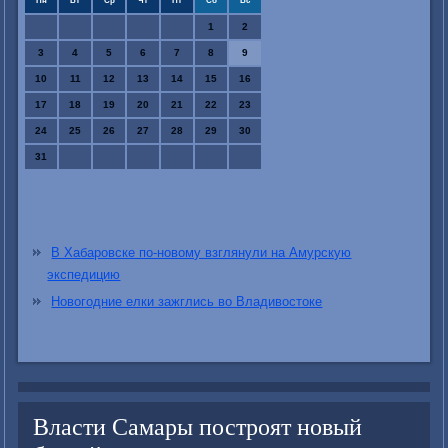
Пн
Вт
Ср
Чт
Пт
Сб
Вс
1
2
3
4
5
6
7
8
9
10
11
12
13
14
15
16
17
18
19
20
21
22
23
24
25
26
27
28
29
30
31
В Хабаровске по-новому взглянули на Амурскую
экспедицию
Новогодние елки зажглись во Владивостоке
Власти Самары построят новый