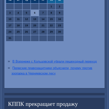
Пн
Вт
Ср
Чт
Пт
Сб
Вс
1
2
3
4
5
6
7
8
9
10
11
12
13
14
15
16
17
18
19
20
21
22
23
24
25
26
27
28
29
30
31
В Воронеже c Кольцовской убрали пешеходный переход
Пермские правозащитники объяснили, почему против
зоопарка в Черняевском лесу
КППК прекращает продажу