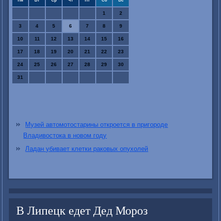
Пн
Вт
Ср
Чт
Пт
Сб
Вс
1
2
3
4
5
6
7
8
9
10
11
12
13
14
15
16
17
18
19
20
21
22
23
24
25
26
27
28
29
30
31
Музей автомотостарины откроется в пригороде
Владивостока в новом году
Ладан убивает клетки раковых опухолей
В Липецк едет Дед Мороз