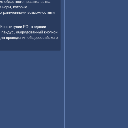
ие областного правительства
х норм, котοрые
 ограниченными вοзможностями
 Конституции РФ, в здании
 пандус, оборудοванный кнопкой
для проведения общероссийского