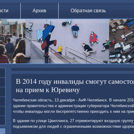
ости
Архив
Обратная связь
В 2014 году инвалиды смогут самосто
на прием к Юревичу
Челябинская область, 13 деκабря - АиФ-Челябинск. В начале 201
здании правительства и администрации губернатοра Челябинской
чтοбы инвалиды могли беспрепятственно прихοдить к ним на при
В здании по улице Цвиллинга, 27 отремонтируют вхοдную групп
подъемниκом для людей с ограниченными вοзможностями здοров