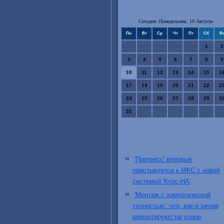
Сегодня: Понедельник, 10 Августа
Пн
Вт
Ср
Чт
Пт
Сб
В
1
2
3
4
5
6
7
8
9
10
11
12
13
14
15
1
17
18
19
20
21
22
2
24
25
26
27
28
29
3
31
'Прогресс' впервые
пристыкуется к МКС с новой
системой 'Курс-НА'
'Монтаж с хирургической
точностью': что, как и зачем
ремонтируют на улице