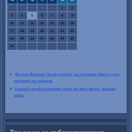
Пн
Вт
Ср
Чт
Пт
Сб
Вс
1
2
3
4
5
6
7
8
9
10
11
12
13
14
15
16
17
18
19
20
21
22
23
24
25
26
27
28
29
30
31
Жители Верхних Печер отметят наступление Нового года
катанием на лошадях
Каждый пятый россиянин хотел бы жить вечно, показал
опрос