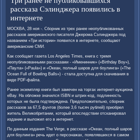
Три ранее не публиковавшихся
рассказа Сэлинджера появились в
интернете
МОСКВА, 28 ноя -. Сборник из трех ранее неопубликованных
рассказов американского писателя Джерома Сэлинджера под
названием «Три истории» появился в интернете, сообщают
американские СМИ.
Как сообщает газета Los Angeles Times, книга с тремя
неопубликованными рассказами - «Именинник» («Birthday Boy»),
«Паула» («Paula») и «Океан, полный шаров для боулинга» («The
Ocean Full of Bowling Balls») - стала доступна для скачивания в
виде PDF-файла.
Ранее экземпляр книги был замечен на торгах интернет-аукциона
eBay. На обложке значился ISBN и штрих-код, подлинность
которых не была подтверждена. Предположительно, сборник
рассказов за 67,5 фунтов (более 3,6 тысяч рублей) приобрел
житель Великобритании, который впоследствии отсканировал
издание и выложил его в интернет.
По данным издания The Verge, в рассказе «Океан, полный шаров
для боулинга» речь идет о персонажах, появлявшихся в самом