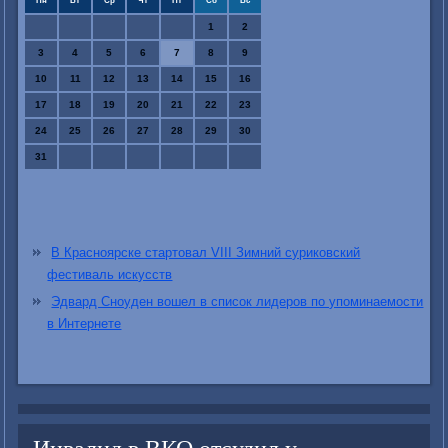
Пн
Вт
Ср
Чт
Пт
Сб
Вс
1
2
3
4
5
6
7
8
9
10
11
12
13
14
15
16
17
18
19
20
21
22
23
24
25
26
27
28
29
30
31
В Красноярске стартовал VIII Зимний суриковский
фестиваль искусств
Эдвард Сноуден вошел в список лидеров по упоминаемости
в Интернете