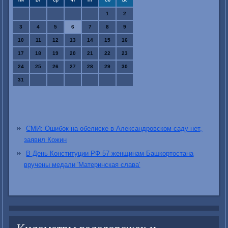
Пн
Вт
Ср
Чт
Пт
Сб
Вс
1
2
3
4
5
6
7
8
9
10
11
12
13
14
15
16
17
18
19
20
21
22
23
24
25
26
27
28
29
30
31
СМИ: Ошибок на обелиске в Александровском саду нет,
заявил Кожин
В День Конституции РФ 57 женщинам Башкортостана
вручены медали 'Материнская слава'