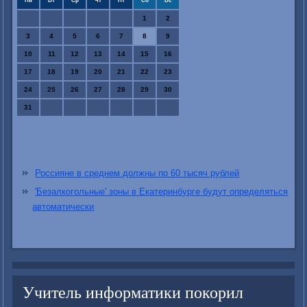
Пн
Вт
Ср
Чт
Пт
Сб
Вс
1
2
3
4
5
6
7
8
9
10
11
12
13
14
15
16
17
18
19
20
21
22
23
24
25
26
27
28
29
30
31
Россияне в среднем должны по 60 тысяч рублей
'Безалкогольные' зоны в Екатеринбурге будут определяться
автоматически
Учитель информатики покорил