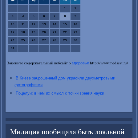
Пн
Вт
Ср
Чт
Пт
Сб
Вс
1
2
3
4
5
6
7
8
9
10
11
12
13
14
15
16
17
18
19
20
21
22
23
24
25
26
27
28
29
30
31
Зацените содержательный вебсайт о
http://www.medsest.ru/
здоровье
В Киеве заброшенный дом украсили двухметровыми
фотографиями
Поцелуи: в чем их смысл с точки зрения науки
Милиция пообещала быть лояльной