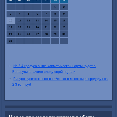
Пн
Вт
Ср
Чт
Пт
Сб
Вс
1
2
3
4
5
6
7
8
9
10
11
12
13
14
15
16
17
18
19
20
21
22
23
24
25
26
27
28
29
30
31
На 3-4 градуса выше климатической нормы будет в
Беларуси в начале следующей недели
Рисунок уничтоженного тибетского монастыря продадут за
2-3 млн руб