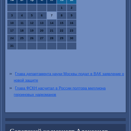
Пн
Вт
Ср
Чт
Пт
Сб
Вс
1
2
3
4
5
6
7
8
9
10
11
12
13
14
15
16
17
18
19
20
21
22
23
24
25
26
27
28
29
30
31
Глава департамента науки Москвы подал в ВАК заявление о
новой защите
Глава ФСКН насчитал в России полтора миллиона
героиновых наркоманов