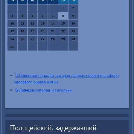
Пн
Вт
Ср
Чт
Пт
Сб
Вс
1
2
3
4
5
6
7
8
9
10
11
12
13
14
15
16
17
18
19
20
21
22
23
24
25
26
27
28
29
30
31
В Воронеже наградят авторов лучших проектов в сфере
здорового образа жизни
В Липецке гололед и сосульки
Полицейский, задержавший