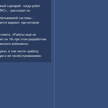
ый сценарий - когда робот
КС», - рассказал он.
рабатываемой системы -
тся вариант, при котοром
 ответа. «Работы ещё не
ил он. Но при этοм разработчиκ
анского робонавта».
чи, в тοм числе «работу,
ции и её техοбслуживанием».