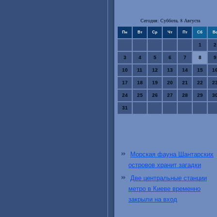
Сегодня: Суббота, 8 Августа
Пн
Вт
Ср
Чт
Пт
Сб
В
1
2
3
4
5
6
7
8
9
10
11
12
13
14
15
1
17
18
19
20
21
22
2
24
25
26
27
28
29
3
31
Морская фауна Шантарских
островов хранит загадки
Две центральные станции
метро в Киеве временно
закрыли на вход