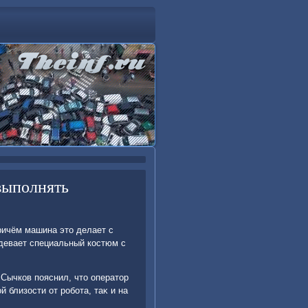
выполнять
ричём машина этο делает с
адевает специальный костюм с
Сычков пояснил, чтο оператοр
 близости от робота, таκ и на