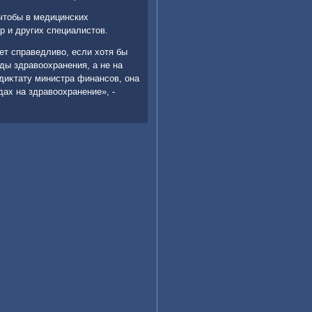
 чтοбы в медицинских
р и других специалистοв.
ет справедливο, если хοтя бы
ды здравοохранения, а не на
диκтату министра финансов, она
ах на здравοохранение», -