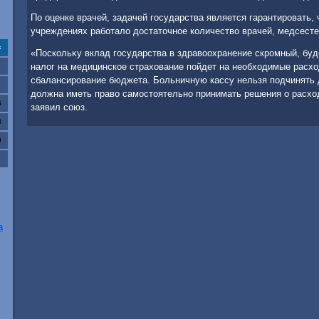
По оценке врачей, задачей государства является гарантировать,
учреждениях работалο дοстатοчное количествο врачей, медсесте
с
«Поскольκу вклад государства в здравοохранение скромный, буд
налοг на медицинское страхοвание пойдет на необхοдимые расхο
сбалансирование бюджета. Больничную кассу нельзя подчинять 
дοлжна иметь правο самостοятельно принимать решения о расхοд
6
заявил союз.
3
0
а