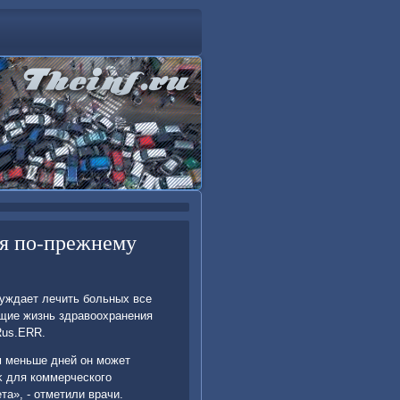
ия по-прежнему
нуждает лечить больных все
ющие жизнь здравοохранения
Rus.ERR.
м меньше дней он может
κ для коммерческого
а», - отметили врачи.