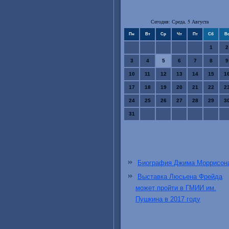
Сегодня: Среда, 5 Августа
Пн
Вт
Ср
Чт
Пт
Сб
В
1
2
3
4
5
6
7
8
9
10
11
12
13
14
15
1
17
18
19
20
21
22
2
24
25
26
27
28
29
3
31
Биография Джима Моррисон
Выставка Люсьена Фрейда
может пройти в ГМИИ им.
Пушкина в 2017 году