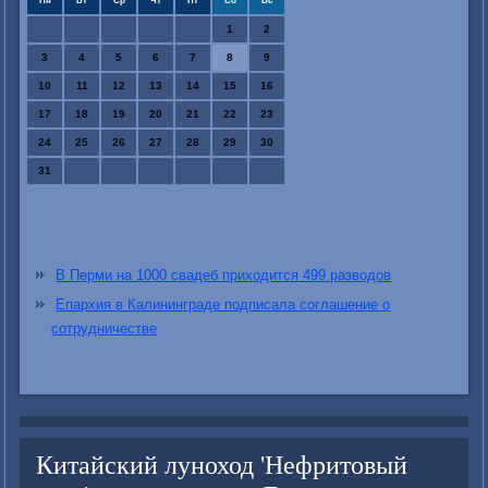
Пн
Вт
Ср
Чт
Пт
Сб
Вс
1
2
3
4
5
6
7
8
9
10
11
12
13
14
15
16
17
18
19
20
21
22
23
24
25
26
27
28
29
30
31
В Перми на 1000 свадеб приходится 499 разводов
Епархия в Калининграде подписала соглашение о
сотрудничестве
Китайский луноход 'Нефритовый