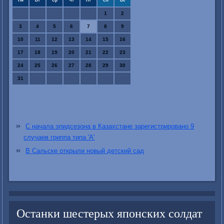
Пн
Вт
Ср
Чт
Пт
Сб
Вс
1
2
3
4
5
6
7
8
9
10
11
12
13
14
15
16
17
18
19
20
21
22
23
24
25
26
27
28
29
30
31
С начала эпидсезона в Казахстане зарегистрировано 9
случаев гриппа типа 'А'
В Сальске открыли новый детский сад
Останки шестерых японских солдат