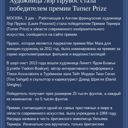
Художница Лор Прувос стала
победителем премии Turner Prize
МОСКВА, 3 дек -. Работающая в Англии французская художница
Лор Прувос (Laure Prouvost) стала победителем Премии Тернера
(Turner Prize) в области современного изобразительного
искусства, сообщается на сайте премии.
Прувос, которая является лауреатом премии Max Mara для
женщин-художниц за 2011 год, была номинирована на премию за
серию короткометражных фильмов и видеоинсталляций.
В шорт-лист 2013 года вошли художница Линетт Ядом-Боакье
(Lynette Yiadom-Boakye), автор интерактивного перформанса
These Associations в Турбинном зале Тейт Модерн Тино Сегал
(Tino Sehgal) и скульптор и карикатурист Дэвид Шригли (David
Shrigley).
Победитель получает приз размером 25 тысяч фунтов, а каждый
из номинантов - по 5 тысяч фунтов.
Премия, считающаяся одной из самых престижных в мире в
области современного искусства, была учреждена в 1984 году.
Награда названа в честь британского живописца Уильяма
Тернера. Изначально она вручалась только британским