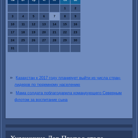
Пн
Вт
Ср
Чт
Пт
Сб
Вс
1
2
3
4
5
6
7
8
9
10
11
12
13
14
15
16
17
18
19
20
21
22
23
24
25
26
27
28
29
30
31
Казахстан к 2017 году планирует выйти из числа стран-
лидеров по тюремному населению
Мама солдата поблагодарила командующего Северным
флотом за воспитание сына