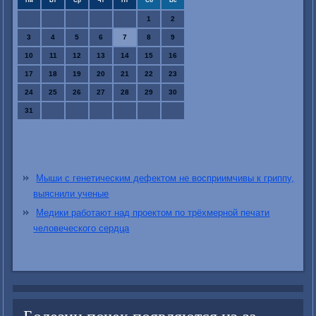
Пн
Вт
Ср
Чт
Пт
Сб
Вс
1
2
3
4
5
6
7
8
9
10
11
12
13
14
15
16
17
18
19
20
21
22
23
24
25
26
27
28
29
30
31
Мыши с генетическим дефектом не восприимчивы к гриппу,
выяснили ученые
Медики работают над проектом по трёхмерной печати
человеческого сердца