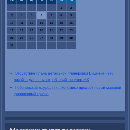
Пн
Вт
Ср
Чт
Пт
Сб
Вс
1
2
3
4
5
6
7
8
9
10
11
12
13
14
15
16
17
18
19
20
21
22
23
24
25
26
27
28
29
30
31
Отсутствие плана детальной планировки Бишкека - это
лазейка для злоупотреблений - спикер ЖК
Нобелевский лауреат по экономике предрёк новый мировой
финансовый кризис