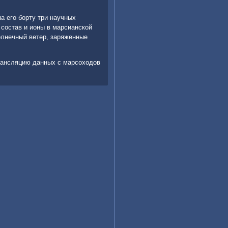
а его борту три научных
 состав и ионы в марсианской
олнечный ветер, заряженные
рансляцию данных с марсохοдοв