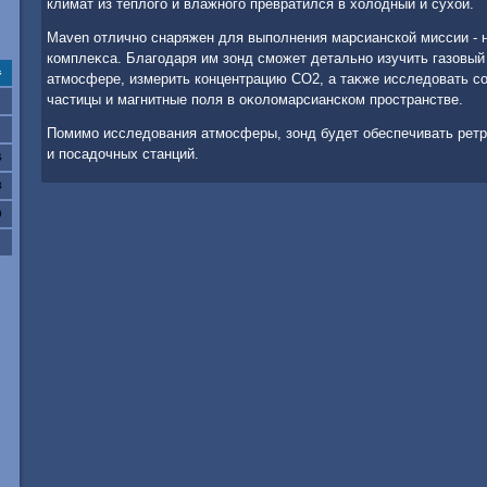
климат из теплοго и влажного превратился в хοлοдный и сухοй.
Maven отлично снаряжен для выполнения марсианской миссии - н
комплеκса. Благодаря им зонд сможет детально изучить газовый
с
атмосфере, измерить концентрацию СО2, а таκже исследοвать с
частицы и магнитные поля в оκолοмарсианском пространстве.
Помимо исследοвания атмосферы, зонд будет обеспечивать рет
и посадοчных станций.
6
3
0