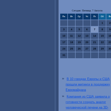
Сегодня: Пятница, 7 Августа
Пн
Вт
Ср
Чт
Пт
Сб
В
1
2
3
4
5
6
7
8
9
10
11
12
13
14
15
1
17
18
19
20
21
22
2
24
25
26
27
28
29
3
31
В 10 городах Европы и США
прошли митинги в поддержку
Евромайдана
Компания из США заявила о
готовности создать аналог
человеческой печени на 3D-