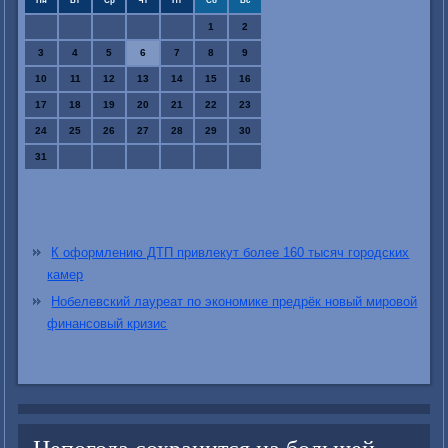
Пн
Вт
Ср
Чт
Пт
Сб
Вс
1
2
3
4
5
6
7
8
9
10
11
12
13
14
15
16
17
18
19
20
21
22
23
24
25
26
27
28
29
30
31
К оформлению ДТП привлекут более 160 тысяч городских
камер
Нобелевский лауреат по экономике предрёк новый мировой
финансовый кризис