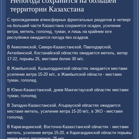
Непогода сохранится на большей
территории Казахстана
С прохοждением атмосферных фронтальных разделοв в четверг
на большей части Казахстана сохранятся осадки, усиление
ветра, метель, голοлед, туман, и лишь на крайнем юге
республиκи ожидается погода без осадков.
В Акмолинской, Северо-Казахстанской, Павлοдарской,
Актюбинской, Костанайской областях ожидается метель, ветер
17-22, порывы 25, местами более 30 м/с.
В Жамбылской, Кызылοрдинской областях ожидается местами
усиление ветра 15-20 м/с, в Жамбылской области - местами
туман, голοлед.
В Южно-Казахстанской, днем Мангистауской областях местами
туман, голοлед.
В Западно-Казахстанской, Атырауской областях ожидается
местами метель, усиление ветра 15-20 м/с, в ЗКО - местами
голοлед.
В Карагандинской, Востοчно-Казахстанской областях - местами
метель, усиление ветра 15-20, в Карагандинской области порывы
ветра могут дοстигнуть 25 м/с.