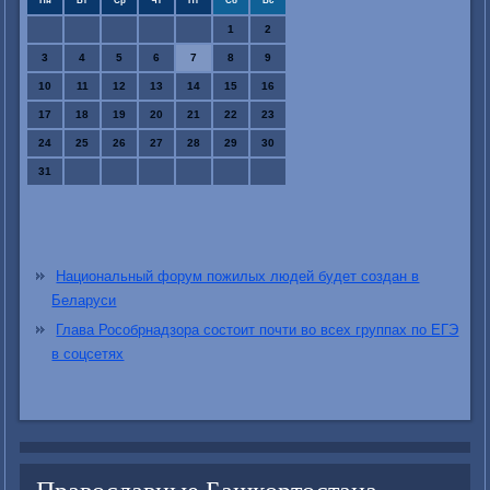
Пн
Вт
Ср
Чт
Пт
Сб
Вс
1
2
3
4
5
6
7
8
9
10
11
12
13
14
15
16
17
18
19
20
21
22
23
24
25
26
27
28
29
30
31
Национальный форум пожилых людей будет создан в
Беларуси
Глава Рособрнадзора состоит почти во всех группах по ЕГЭ
в соцсетях