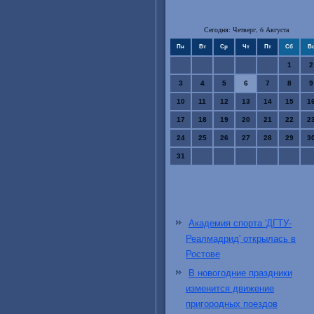
Сегодня: Четверг, 6 Августа
Пн
Вт
Ср
Чт
Пт
Сб
В
1
2
3
4
5
6
7
8
9
10
11
12
13
14
15
1
17
18
19
20
21
22
2
24
25
26
27
28
29
3
31
Академия спорта 'ДГТУ-
Реалмадрид' открылась в
Ростове
В новогодние праздники
изменится движение
пригородных поездов