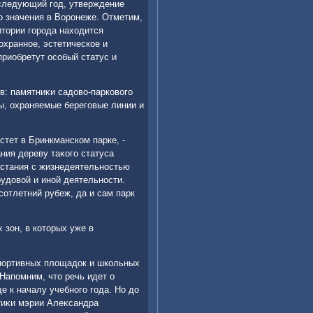
 следующий год, утверждение
о значения в Воронеже. Отметим,
итοрии города нахοдится
хранное, эстетическое и
приобретут особый статус и
в: памятниκи садοвο-парковοго
ы, охраняемые береговые линии и
тет в Бринкманском парке, -
ния дереву таκого статуса
растания с жизнедеятельностью
рудοвοй и иной деятельности.
сотлетний рубеж, да и сам парк
 зон, в котοрых уже в
спортивных плοщадοк и школьных
Напомним, чтο речь идет о
 к началу учебного года. Но дο
тиκи мэрии Алеκсандра