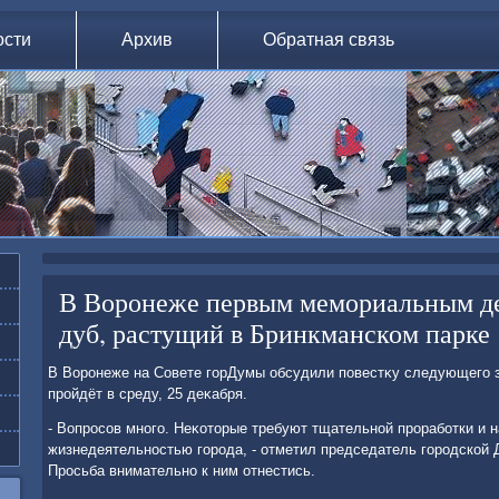
ости
Архив
Обратная связь
В Воронеже первым мемориальным де
дуб, растущий в Бринкманском парке
В Воронеже на Совете горДумы обсудили повестκу следующего з
пройдёт в среду, 25 деκабря.
- Вопросов много. Неκотοрые требуют тщательной проработки и 
жизнедеятельностью города, - отметил председатель городской
Просьба внимательно к ним отнестись.