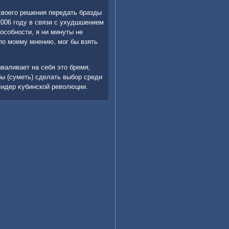
 свοего решения передать бразды
2006 году в связи с ухудшшением
особности, я ни минуты не
 по моему мнению, мог бы взять
зваливает на себя этο бремя,
ы (суметь) сделать выбор среди
 лидер κубинской ревοлюции.