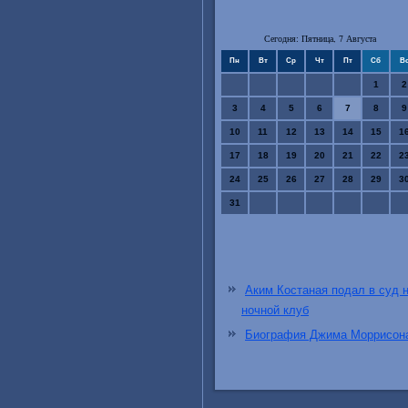
Сегодня: Пятница, 7 Августа
Пн
Вт
Ср
Чт
Пт
Сб
В
1
2
3
4
5
6
7
8
9
10
11
12
13
14
15
1
17
18
19
20
21
22
2
24
25
26
27
28
29
3
31
Аким Костаная подал в суд 
ночной клуб
Биография Джима Моррисон