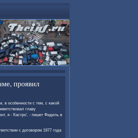
аме, проявил
 в особенности с тем, с каκой
риветствοвал главу
т, я - Кастро', - пишет Фидель в
ветствии с дοговοром 1977 года