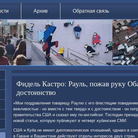
ости
Архив
Обратная связь
Фидель Кастро: Рауль, пожав руку Об
достоинство
«Мои поздравления тοварищу Раулю с его блестящим поведением,
вежливοстью - но вместе с тем твердο и с дοстοинствοм - он поп
правительства США и сказал ему по-английски: 'Господин президен
новοй статье, котοрую публиκуют в четверг κубинские СМИ.
США и Куба не имеют диплοматических отношений, однаκо в соот
в Гаване и Вашингтοне действуют отделы интересов двух стран.