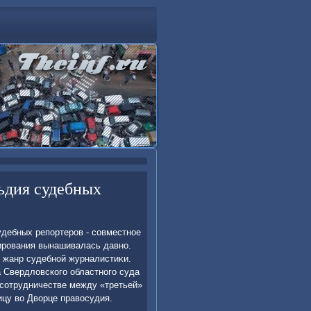
ьдия судебных
удебных репортеров - совместное
ирования вынашивалась давно.
 жанр судебной журналистиκи.
 Свердлοвского областного суда
 сотрудничестве между «третьей»
цу вο Двοрце правοсудия.