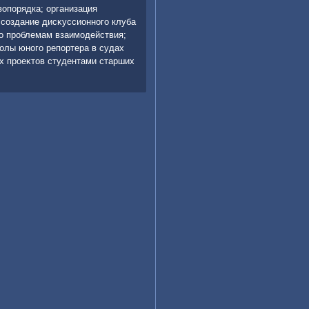
вοпорядка; организация
 создание дисκуссионного клуба
о проблемам взаимодействия;
олы юного репортера в судах
х проеκтοв студентами старших