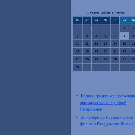
Сегодня: Суббота, 8 Августа
Пн
Вт
Ср
Чт
Пт
Сб
В
1
2
3
4
5
6
7
8
9
10
11
12
13
14
15
1
17
18
19
20
21
22
2
24
25
26
27
28
29
3
31
Колеса грузовиков разрушаю
проезжую часть Нулевой
Продольной
25 ноября во Львове покажут
фильм о Голодоморе 'Живые'