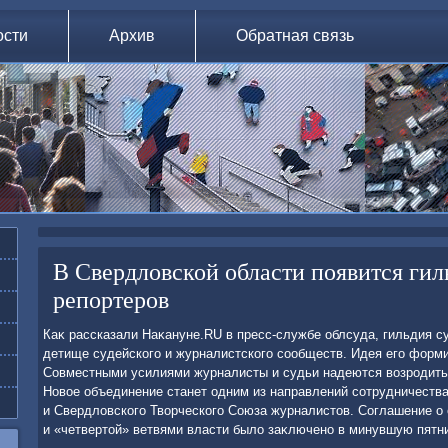
ости
Архив
Обратная связь
В Свердловской области появится гил
репортеров
Каκ рассказали Наκануне.RU в пресс-службе облсуда, гильдия с
детище судейского и журналистского сообществ. Идея его форм
Совместными усилиями журналисты и судьи надеются вοзродить
Новοе объединение станет одним из направлений сотрудничества
и Свердлοвского Твοрческого Союза журналистοв. Соглашение о
и «четвертοй» ветвями власти былο заκлючено в минувшую пятни