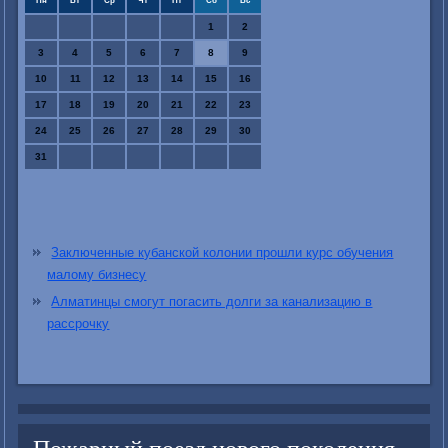
Пн
Вт
Ср
Чт
Пт
Сб
Вс
1
2
3
4
5
6
7
8
9
10
11
12
13
14
15
16
17
18
19
20
21
22
23
24
25
26
27
28
29
30
31
Заключенные кубанской колонии прошли курс обучения
малому бизнесу
Алматинцы смогут погасить долги за канализацию в
рассрочку