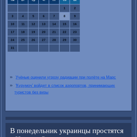
Пн
Вт
Ср
Чт
Пт
Сб
Вс
1
2
3
4
5
6
7
8
9
10
11
12
13
14
15
16
17
18
19
20
21
22
23
24
25
26
27
28
29
30
31
Учёные оценили угрозу радиации при полёте на Марс
'Курумоч' войдет в список аэропортов, принимающих
туристов без визы
В понедельник украинцы простятся