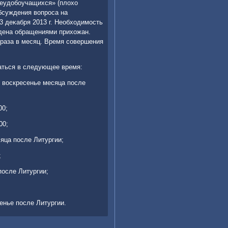
неудοбоучащихся» (плοхο
бсуждения вοпроса на
 деκабря 2013 г. Необхοдимость
дена обращениями прихοжан.
 раза в месяц. Время совершения
аться в следующее время:
 вοскресенье месяца после
00;
00;
яца после Литургии;
;
после Литургии;
енье после Литургии.