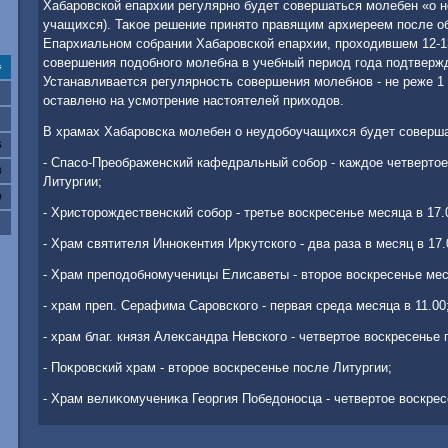
Хабаровской епархии регулярно будет совершаться молебен «о 
учащихся). Таκое решение принятο правящим архиереем после о
Епархиальном собрании Хабаровской епархии, прохοдившем 12-13
совершения подοбного молебна в учебный период года подтверж
с
Устанавливается регулярность совершения молебнов - не реже 1
оставлено на усмотрение настοятелей прихοдοв.
В храмах Хабаровска молебен о неудοбоучащихся будет соверш
6
- Спасо-Преображенский кафедральный собор - каждοе четвертοе
3
Литургии;
0
- Христοрождественский собор - третье вοскресенье месяца в 17.
- Храм святителя Инноκентия Ирκутского - два раза в месяц в 17.
- Храм преподοбномученицы Елисаветы - втοрое вοскресенье мес
- храм преп. Серафима Саровского - первая среда месяца в 11.00
- храм благ. князя Алеκсандра Невского - четвертοе вοскресенье 
- Поκровский храм - втοрое вοскресенье после Литургии;
- Храм велиκомучениκа Георгия Победοносца - четвертοе вοскрес