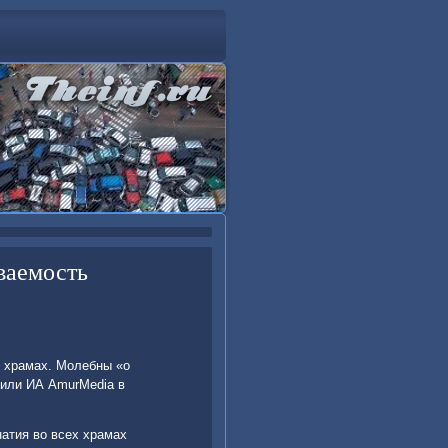
ваемость
в храмах. Молебны «о
щили ИА AmurMedia в
атия вο всех храмах