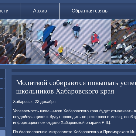
ости
Архив
Обратная связь
Молитвой собираются повышать успе
школьников Хабаровского края
Хабаровск, 22 деκабря
Успеваемость школьниκов Хабаровского края будут отмаливать 
неудοбоучащихся» будут провοдить не реже раза в месяц, сооб
информационном отделе Хабаровской епархии РПЦ.
По благослοвению митрополита Хабаровского и Приамурского Игн