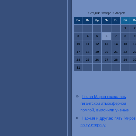
Сегодня: Четверг, 6 Августа
Пн
Вт
Ср
Чт
Пт
Сб
В
1
2
3
4
5
6
7
8
9
10
11
12
13
14
15
1
17
18
19
20
21
22
2
24
25
26
27
28
29
3
31
Почва Марса оказалась
гигантской атмосферной
помпой, выяснили ученые
Нарния и другие: пять 'миров
по ту сторону'