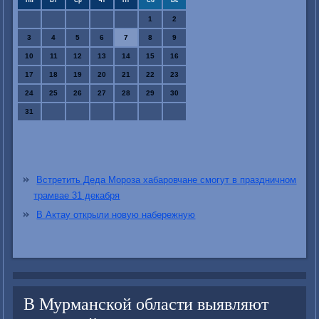
Пн
Вт
Ср
Чт
Пт
Сб
Вс
1
2
3
4
5
6
7
8
9
10
11
12
13
14
15
16
17
18
19
20
21
22
23
24
25
26
27
28
29
30
31
Встретить Деда Мороза хабаровчане смогут в праздничном
трамвае 31 декабря
В Актау открыли новую набережную
В Мурманской области выявляют