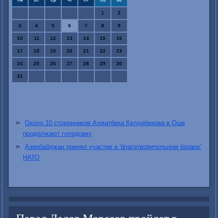
Пн
Вт
Ср
Чт
Пт
Сб
Вс
1
2
3
4
5
6
7
8
9
10
11
12
13
14
15
16
17
18
19
20
21
22
23
24
25
26
27
28
29
30
31
Около 10 сторонников Ахматбека Келдибекова в Оше
продолжают голодовку
Азербайджан принял участие в 'благотворительном базаре'
НАТО