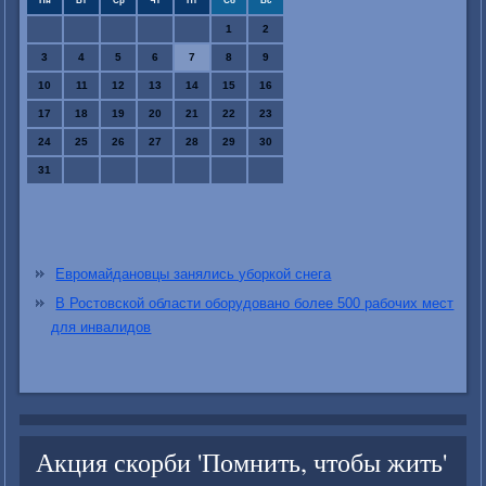
Пн
Вт
Ср
Чт
Пт
Сб
Вс
1
2
3
4
5
6
7
8
9
10
11
12
13
14
15
16
17
18
19
20
21
22
23
24
25
26
27
28
29
30
31
Евромайдановцы занялись уборкой снега
В Ростовской области оборудовано более 500 рабочих мест
для инвалидов
Акция скорби 'Помнить, чтобы жить'