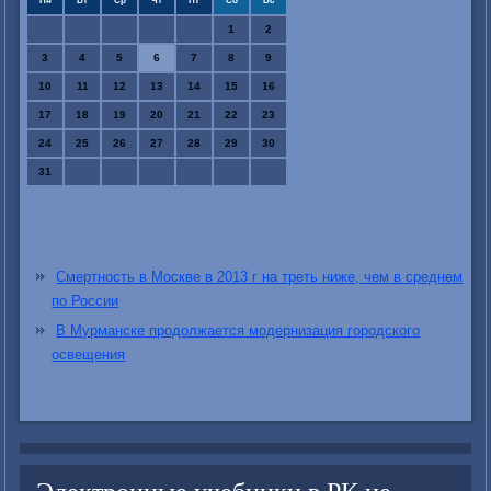
Пн
Вт
Ср
Чт
Пт
Сб
Вс
1
2
3
4
5
6
7
8
9
10
11
12
13
14
15
16
17
18
19
20
21
22
23
24
25
26
27
28
29
30
31
Смертность в Москве в 2013 г на треть ниже, чем в среднем
по России
В Мурманске продолжается модернизация городского
освещения