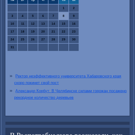
Пн
Вт
Ср
Чт
Пт
Сб
Вс
1
2
3
4
5
6
7
8
9
10
11
12
13
14
15
16
17
18
19
20
21
22
23
24
25
26
27
28
29
30
31
Ректор неэффективного университета Хабаровского края
скоро покинет свой пост
Александр Корбут: В Челябинске силами горожан посажено
рекордное количество деревьев